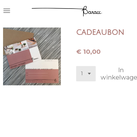
Ga
direct
naar
de
cadeaubon
hoofdinhoud
€ 10,00
In
winkelwag