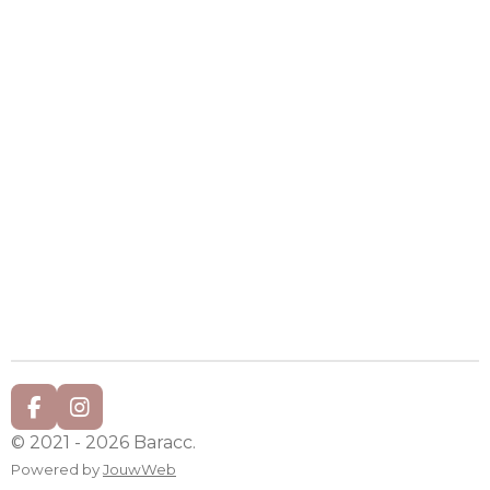
F
I
a
n
© 2021 - 2026 Baracc.
c
s
Powered by
JouwWeb
e
t