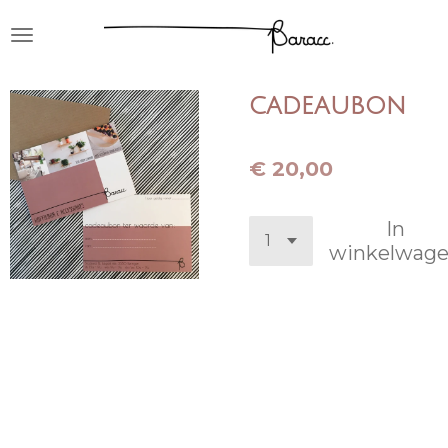
Ga
direct
naar
de
cadeaubon
hoofdinhoud
€ 20,00
In
winkelwag