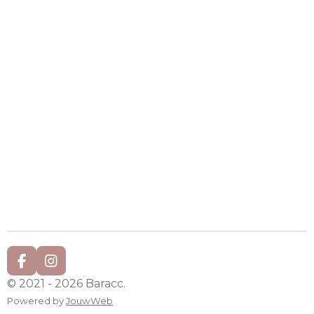
F
I
a
n
© 2021 - 2026 Baracc.
c
s
Powered by
JouwWeb
e
t